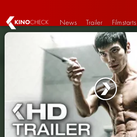
News
Trailer
Filmstarts
KINO
CHECK