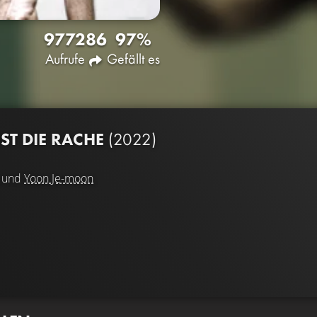
9772
86
97%
Aufrufe
Gefällt es
IST DIE RACHE
(2022)
und
Yoon Je-moon