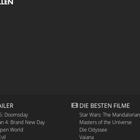
LLEN
AILER
DIE BESTEN FILME
 5: Doomsday
Star Wars: The Mandaloria
n 4: Brand New Day
Masters of the Universe
Open World
Die Odyssee
vil
Vaiana