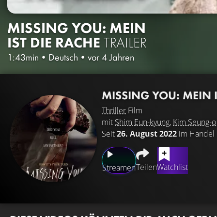
MISSING YOU: MEIN
IST DIE RACHE
TRAILER
1:43min
•
Deutsch
•
vor 4 Jahren
MISSING YOU: MEIN 
Thriller
Film
mit
Shim Eun-kyung
,
Kim Seung-o
Seit
26. August 2022
im Handel
Teilen
Watchlist
Streamen