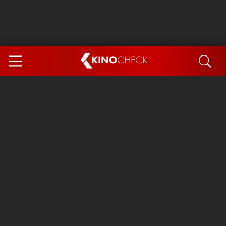
KINO
CHECK
App
DEMNÄCHST IM KINO
Steckerlfischfiasko
Ice Cream Man
Das Ende der Sterne
Exit 8
You, Me & Italy
Marsupilami