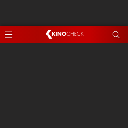
KINO
CHECK
App
DEMNÄCHST IM KINO
Steckerlfischfiasko
Ice Cream Man
Das Ende der Sterne
Exit 8
You, Me & Italy
Marsupilami