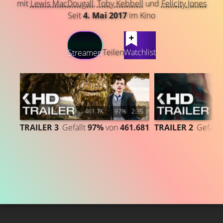
mit
Lewis MacDougall
,
Toby Kebbell
und
Felicity Jones
Seit
4. Mai 2017
im Kino
LATEST CONTENT
Teilen
Watchlist
Streamen
461.7K
97%
2:35
1
TRAILER 3
Gefällt
97%
von
461.681
TRAILER 2
Gefällt