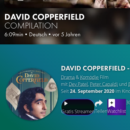
DAVID COPPERFIELD
COMPILATION
6:09min
•
Deutsch
•
vor 5 Jahren
DAVID COPPERFIELD
Drama
&
Komödie
Film
mit
Dev Patel
,
Peter Capaldi
und
Seit
24. September 2020
im Kin
3
Teilen
Watchlist
Gratis Streamen