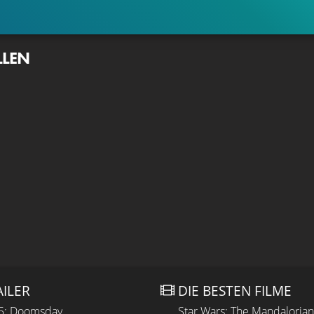
LLEN
AILER
DIE BESTEN FILME
 5: Doomsday
Star Wars: The Mandaloria