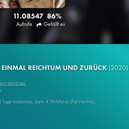
11.085
47
86%
Aufrufe
Gefällt es
 - EINMAL REICHTUM UND ZURÜCK
(2020)
Ben Whishaw
o
0 Tage kostenlos, dann 4.99/Monat (Partnerlink).