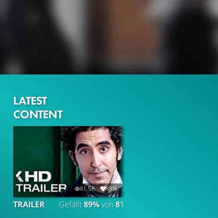
LATEST
CONTENT
81.5K
89%
2:01
TRAILER
Gefällt
89%
von
81.544