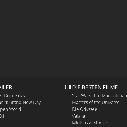
AILER
DIE BESTEN FILME
 5: Doomsday
Star Wars: The Mandaloria
n 4: Brand New Day
Masters of the Universe
Open World
Die Odyssee
vil
Vaiana
Minions & Monster