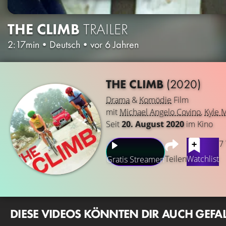
THE CLIMB
TRAILER
2:17min
•
Deutsch
•
vor 6 Jahren
THE CLIMB
(2020)
Drama
&
Komödie
Film
mit
Michael Angelo Covino
,
Kyle 
Seit
20. August 2020
im Kino
7
Teilen
Watchlist
Gratis Streamen
DIESE VIDEOS KÖNNTEN DIR AUCH GEFA