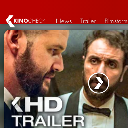
News
Trailer
Filmstarts
KINO
CHECK