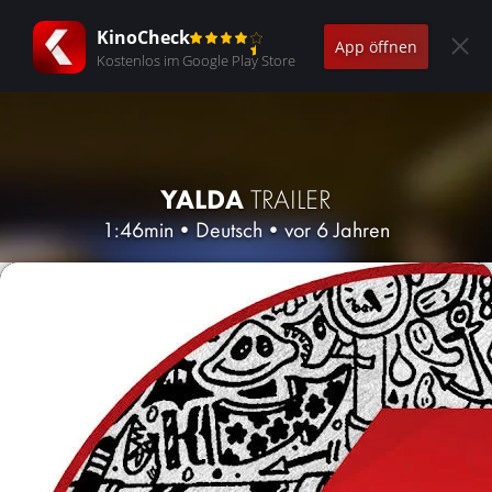
KinoCheck
App öffnen
Kostenlos im Google Play Store
YALDA
TRAILER
1:46min
•
Deutsch
•
vor 6 Jahren