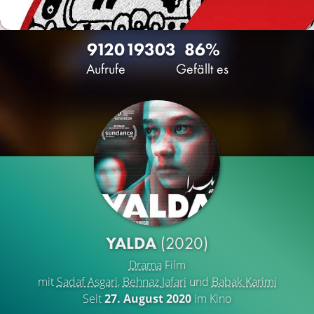
9120
19
303
86%
Aufrufe
Gefällt es
YALDA
(2020)
Drama
Film
mit
Sadaf Asgari
,
Behnaz Jafari
und
Babak Karimi
Seit
27. August 2020
im Kino