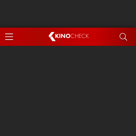
KINO
CHECK
App
DEMNÄCHST IM KINO
Steckerlfischfiasko
Ice Cream Man
Das Ende der Sterne
Exit 8
You, Me & Italy
Marsupilami