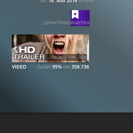
Seit
16. Mai 2016
im Kino
LATEST CONTENT
Leihen
Teilen
Watchlist
358.7K
95%
2:33
VIDEO
Gefällt
95%
von
358.736