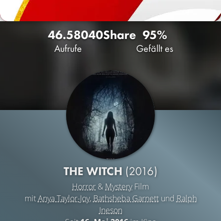
46.580
40
Share
95%
Aufrufe
Gefällt es
THE WITCH
(2016)
Horror
&
Mystery
Film
mit
Anya Taylor-Joy
,
Bathsheba Garnett
und
Ralph
Ineson