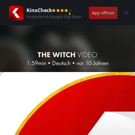
KinoCheck
App öffnen
Kostenlos im Google Play Store
THE WITCH
VIDEO
1:59min
•
Deutsch
•
vor 10 Jahren