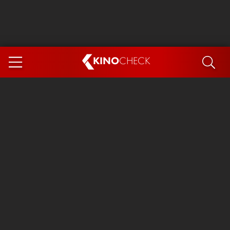
KINO
CHECK
App
DEMNÄCHST IM KINO
Steckerlfischfiasko
The Invite
Ice Cream Man
Das Ende der Sterne
Exit 8
You, Me & Italy