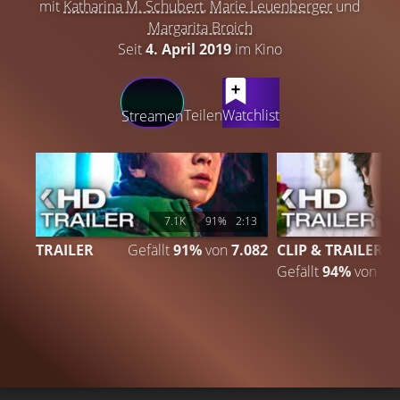
mit
Katharina M. Schubert
,
Marie Leuenberger
und
Margarita Broich
Seit
4. April 2019
im Kino
LATEST CONTENT
Teilen
Watchlist
Streamen
7.1K
91%
2:13
TRAILER
Gefällt
91%
von
7.082
CLIP & TRAILER
Gefällt
94%
von
13