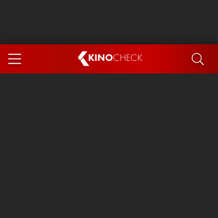
KINO
CHECK
App
DEMNÄCHST IM KINO
Steckerlfischfiasko
The Invite
Ice Cream Man
Das Ende der Sterne
Exit 8
You, Me & Italy