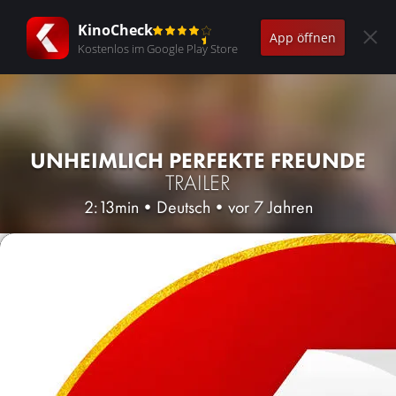
KinoCheck
App öffnen
Kostenlos im Google Play Store
UNHEIMLICH PERFEKTE FREUNDE
TRAILER
2:13min
•
Deutsch
•
vor 7 Jahren