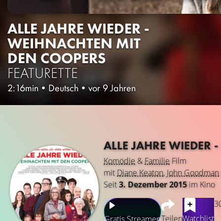
ALLE JAHRE WIEDER -
WEIHNACHTEN MIT
DEN COOPERS
FEATURETTE
2:16min
•
Deutsch
•
vor 9 Jahren
ALLE JAHRE WIEDER
Komödie
&
Familie
Film
mit
Diane Keaton
,
John Goodman
Seit
3. Dezember 2015
im Kino
3
Teilen
Watchlist
Gratis Streamen