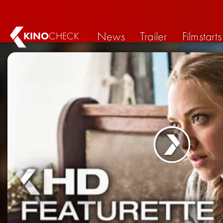
News
Trailer
Filmstarts
KINO
CHECK