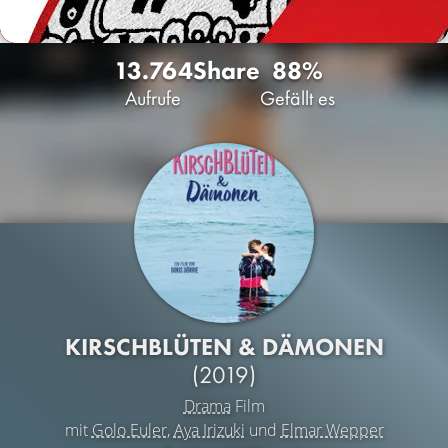
13.764
Share
88%
Aufrufe
Gefällt es
KIRSCHBLÜTEN & DÄMONEN
(2019)
Drama
Film
mit
Golo Euler
,
Aya Irizuki
und
Elmar Wepper