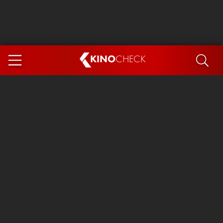
KINO
CHECK
App
DEMNÄCHST IM KINO
Steckerlfischfiasko
The Invite
Ice Cream Man
Das Ende der Sterne
Exit 8
You, Me & Italy