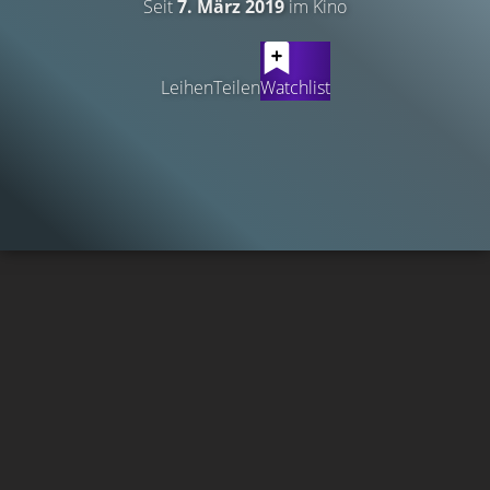
Seit
7. März 2019
im Kino
Leihen
Teilen
Watchlist