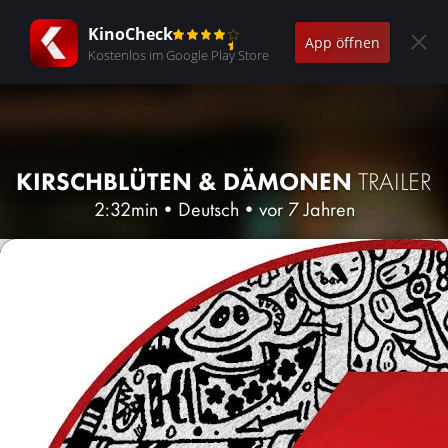
KinoCheck
App öffnen
Kostenlos im Google Play Store
KIRSCHBLÜTEN & DÄMONEN
TRAILER
2:32min
•
Deutsch
•
vor 7 Jahren