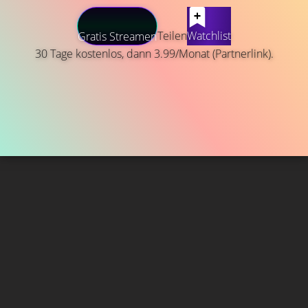
Teilen
Watchlist
Gratis Streamen
30 Tage kostenlos, dann 3.99/Monat (Partnerlink).