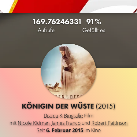
169.762
46
331
91%
Aufrufe
Gefällt es
KÖNIGIN DER WÜSTE
(2015)
Drama
&
Biografie
Film
mit
Nicole Kidman
,
James Franco
und
Robert Pattinson
Seit
6. Februar 2015
im Kino