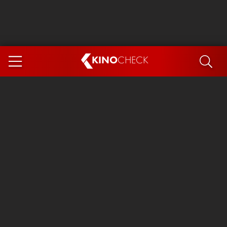
KINO
CHECK
App
DEMNÄCHST IM KINO
Steckerlfischfiasko
Ice Cream Man
Das Ende der Sterne
Exit 8
You, Me & Italy
Marsupilami