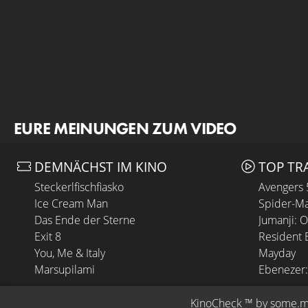
EURE MEINUNGEN ZUM VIDEO
DEMNÄCHST IM KINO
TOP TR
Steckerlfischfiasko
Avengers
Ice Cream Man
Spider-Ma
Das Ende der Sterne
Jumanji: 
Exit 8
Resident E
You, Me & Italy
Mayday
Marsupilami
Ebenezer:
KinoCheck
 ™ by 
some.m