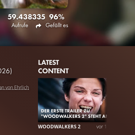
59.438
335
96%
Aufrufe
Gefällt es
LATEST
CONTENT
026)
m
an von Ehrlich
DER ERSTE TRAILER ZU
"WOODWALKERS 2" STEHT AN
WOODWALKERS 2
vor 1 Jahr
TRAIL