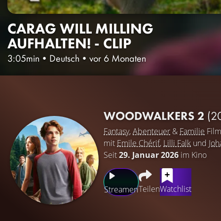
CARAG WILL MILLING
AUFHALTEN! - CLIP
3:05min
•
Deutsch
•
vor 6 Monaten
WOODWALKERS 2
(2
Fantasy
,
Abenteuer
&
Familie
Fil
mit
Emile Chérif
,
Lilli Falk
und
Joh
Seit
29. Januar 2026
im Kino
Teilen
Watchlist
Streamen