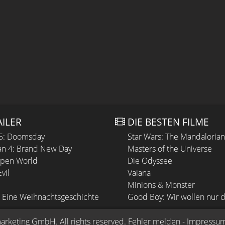
AILER
DIE BESTEN FILME
 5: Doomsday
Star Wars: The Mandaloria
n 4: Brand New Day
Masters of the Universe
Open World
Die Odyssee
vil
Vaiana
Minions & Monster
 Eine Weihnachtsgeschichte
Good Boy: Wir wollen nur d
arketing GmbH
. All rights reserved.
Fehler melden
 - 
Impressu