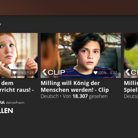
99%
3:26
100%
3:27
s dem
Milling will König der
Milli
icht raus! -
Menschen werden! - Clip
Spiel!
Deutsch • Von
18.307
gesehen
Deuts
66
gesehen
LLEN