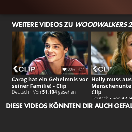
WEITERE VIDEOS ZU
WOODWALKERS 2
100%
4:11
Carag hat ein Geheimnis vor
Holly muss au
seiner Familie! - Clip
Menschenunterr
Clip
Deutsch • Von
51.104
gesehen
Deutsch • Von
32.5
DIESE VIDEOS KÖNNTEN DIR AUCH GEFA