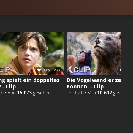
100%
3:33
99%
ng spielt ein doppeltes
Die Vogelwandler zeigen
 - Clip
Können! - Clip
ch • Von
16.073
gesehen
Deutsch • Von
10.602
gesehen