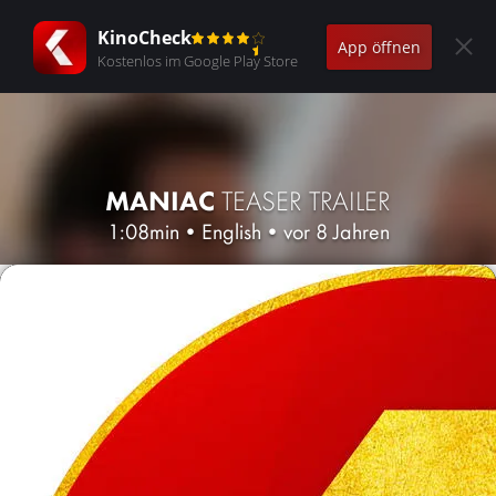
KinoCheck
App öffnen
Kostenlos im Google Play Store
MANIAC
TEASER TRAILER
1:08min
•
English
•
vor 8 Jahren