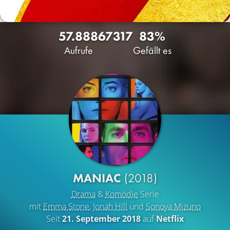
57.888
67
317
83%
Aufrufe
Gefällt es
MANIAC
(2018)
Drama
&
Komödie
Serie
mit
Emma Stone
,
Jonah Hill
und
Sonoya Mizuno
Seit
21. September 2018
auf
Netflix