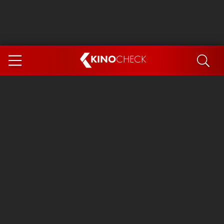
KINO
CHECK
App
DEMNÄCHST IM KINO
Steckerlfischfiasko
The Invite
Ice Cream Man
Das Ende der Sterne
Exit 8
You, Me & Italy