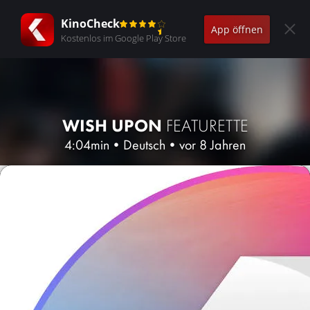
KinoCheck
App öffnen
Kostenlos im Google Play Store
WISH UPON
FEATURETTE
4:04min
•
Deutsch
•
vor 8 Jahren