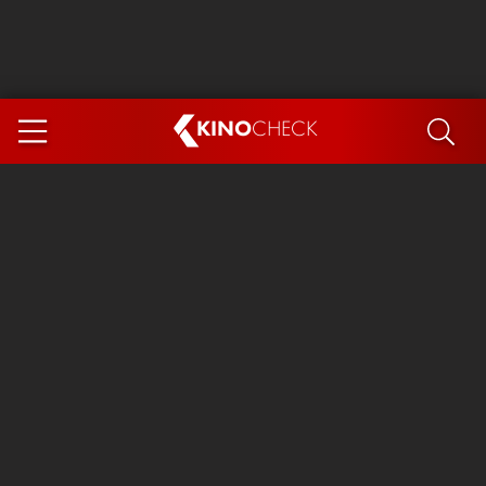
KINO
CHECK
App
DEMNÄCHST IM KINO
Steckerlfischfiasko
The Invite
Ice Cream Man
Das Ende der Sterne
Exit 8
You, Me & Italy