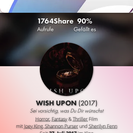
1764
Share
90%
Aufrufe
Gefällt es
WISH UPON
(2017)
Sei vorsichtig, was Du Dir wünschst
Horror
,
Fantasy
&
Thriller
Film
mit
Joey King
,
Shannon Purser
und
Sherilyn Fenn