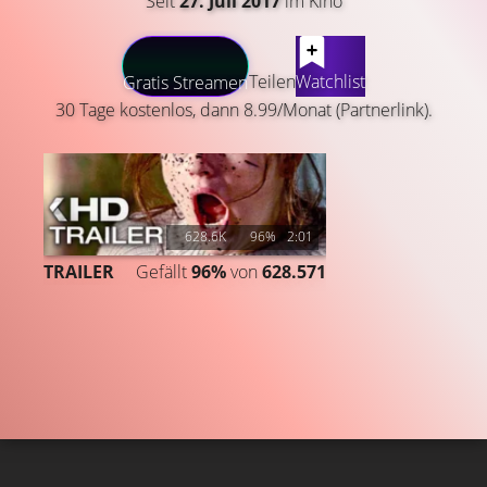
Seit
27. Juli 2017
im Kino
LATEST CONTENT
Teilen
Watchlist
Gratis Streamen
30 Tage kostenlos, dann 8.99/Monat (Partnerlink).
628.6K
96%
2:01
TRAILER
Gefällt
96%
von
628.571