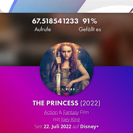
67.518
54
1233
91%
Aufrufe
Gefällt es
THE PRINCESS
(2022)
Action
&
Fantasy
Film
mit
Joey King
Seit
22. Juli 2022
auf
Disney+