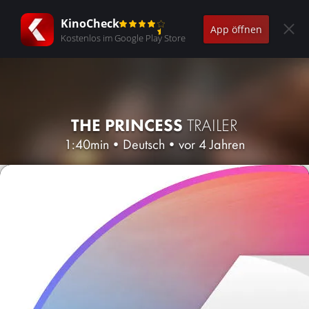
KinoCheck
App öffnen
Kostenlos im Google Play Store
THE PRINCESS
TRAILER
1:40min
•
Deutsch
•
vor 4 Jahren