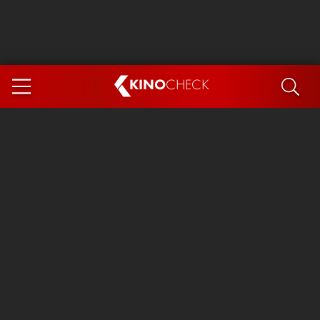
KINO
CHECK
App
DEMNÄCHST IM KINO
Steckerlfischfiasko
Ice Cream Man
Das Ende der Sterne
Exit 8
You, Me & Italy
Marsupilami