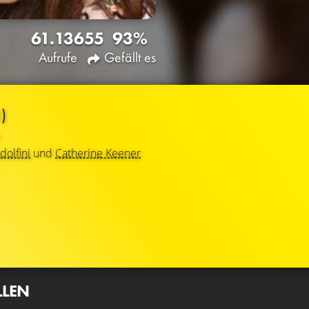
61.136
55
93%
Aufrufe
Gefällt es
)
olfini
und
Catherine Keener
LLEN