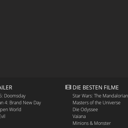
AILER
DIE BESTEN FILME
 5: Doomsday
Star Wars: The Mandaloria
n 4: Brand New Day
Masters of the Universe
Open World
Die Odyssee
vil
Vaiana
Minions & Monster