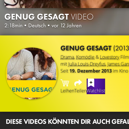
GENUG GESAGT
VIDEO
2:18min
•
Deutsch
•
vor 12 Jahren
GENUG GESAGT
(2013
Drama
,
Komödie
&
Lovestory
Film
mit
Julia Louis-Dreyfus
,
James Gand
Seit
19. Dezember 2013
im Kino
Leihen
Teilen
Watchlist
DIESE VIDEOS KÖNNTEN DIR AUCH GEFA