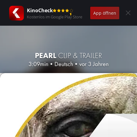
KinoCheck
App öffnen
Kostenlos im Google Play Store
PEARL
CLIP & TRAILER
3:09min
•
Deutsch
•
vor 3 Jahren