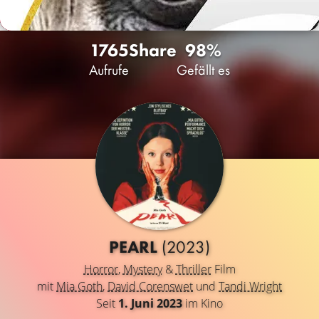
1765
Share
98%
Aufrufe
Gefällt es
PEARL
(2023)
Horror
,
Mystery
&
Thriller
Film
mit
Mia Goth
,
David Corenswet
und
Tandi Wright
Seit
1. Juni 2023
im Kino