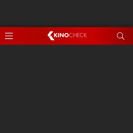
KINO
CHECK
App
DEMNÄCHST IM KINO
Steckerlfischfiasko
Ice Cream Man
Das Ende der Sterne
Exit 8
You, Me & Italy
Marsupilami