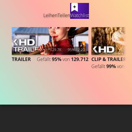
LATEST CONTENT
Leihen
Teilen
Watchlist
129.7K
95%
2:20
TRAILER
Gefällt
95%
von
129.712
CLIP & TRAILER 2
Gefällt
99%
von
3.