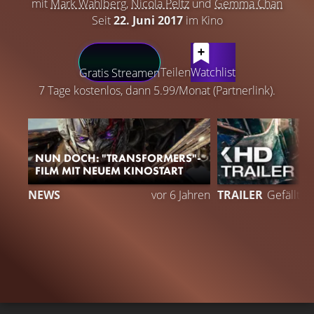
mit
Mark Wahlberg
,
Nicola Peltz
und
Gemma Chan
Seit
22. Juni 2017
im Kino
LATEST CONTENT
Teilen
Watchlist
Gratis Streamen
7 Tage kostenlos, dann 5.99/Monat (Partnerlink).
NUN DOCH: "TRANSFORMERS"-
FILM MIT NEUEM KINOSTART
NEWS
vor 6 Jahren
TRAILER
Gefällt
9