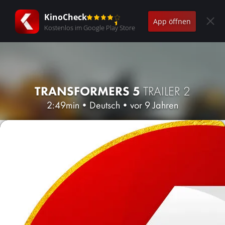
KinoCheck
App öffnen
Kostenlos im Google Play Store
TRANSFORMERS 5
TRAILER 2
2:49min
•
Deutsch
•
vor 9 Jahren