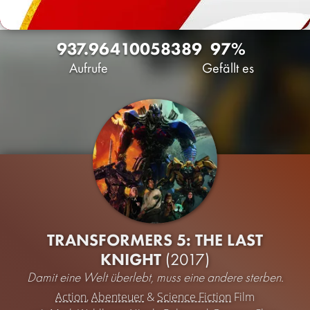
937.964
1005
8389
97%
Aufrufe
Gefällt es
TRANSFORMERS 5: THE LAST
KNIGHT
(2017)
Damit eine Welt überlebt, muss eine andere sterben.
Action
,
Abenteuer
&
Science Fiction
Film