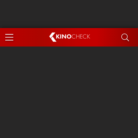
KINO
CHECK
App
DEMNÄCHST IM KINO
Steckerlfischfiasko
Ice Cream Man
Das Ende der Sterne
Exit 8
You, Me & Italy
Marsupilami