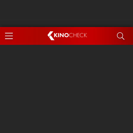
KINO
CHECK
App
DEMNÄCHST IM KINO
Steckerlfischfiasko
Ice Cream Man
Das Ende der Sterne
Exit 8
You, Me & Italy
Marsupilami