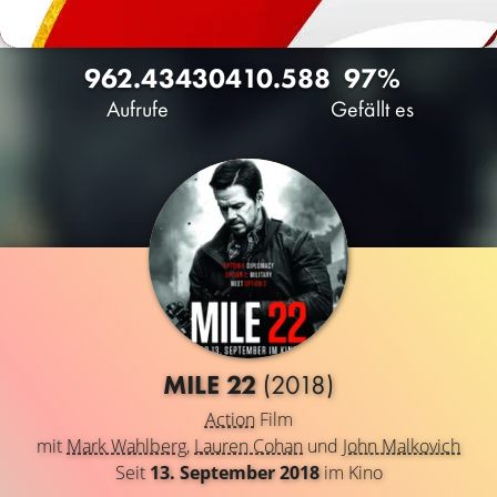
962.434
304
10.588
97%
Aufrufe
Gefällt es
MILE 22
(2018)
Action
Film
mit
Mark Wahlberg
,
Lauren Cohan
und
John Malkovich
Seit
13. September 2018
im Kino