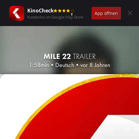
KinoCheck
App öffnen
Kostenlos im Google Play Store
MILE 22
TRAILER
1:58min
•
Deutsch
•
vor 8 Jahren