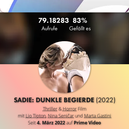
79.182
83
83%
Aufrufe
Gefällt es
SADIE: DUNKLE BEGIERDE
(2022)
Thriller
&
Horror
Film
mit
Lio Tipton
,
Nina Seničar
und
Marta Gastini
Seit
4. März 2022
auf
Prime Video