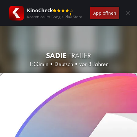
KinoCheck
App öffnen
Kostenlos im Google Play Store
SADIE
TRAILER
1:33min
•
Deutsch
•
vor 8 Jahren