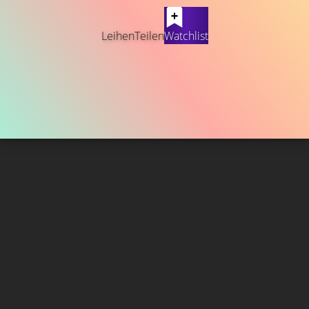
Leihen
Teilen
Watchlist