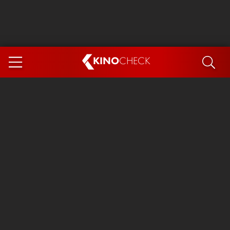
KINO
CHECK
App
DEMNÄCHST IM KINO
Steckerlfischfiasko
Ice Cream Man
Das Ende der Sterne
Exit 8
You, Me & Italy
Marsupilami