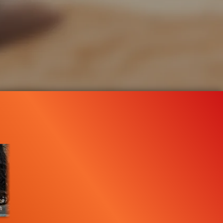
%
3:35
4.1K
89%
3:56