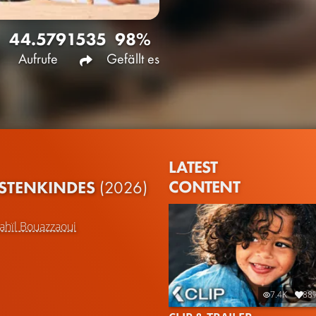
44.579
1535
98%
Aufrufe
Gefällt es
LATEST
CONTENT
ÜSTENKINDES
(2026)
ahïl Bouazzaoui
7.4K
88