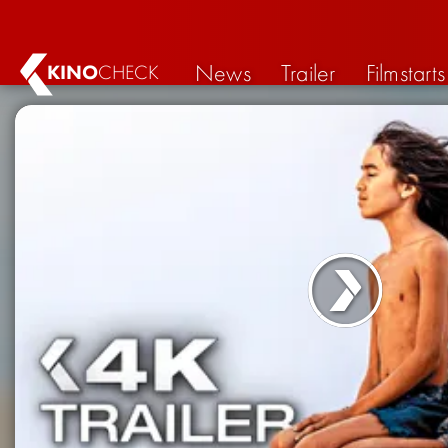
News
Trailer
Filmstarts
KINO
CHECK