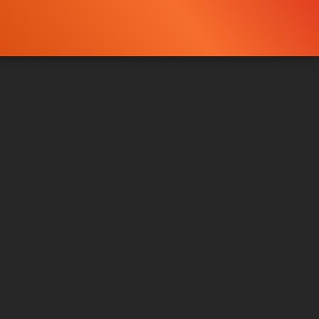
CLIP & TRAILER 3
CLIP & TRAILER
Gefällt
89%
von
4.086
Gefällt
96%
von