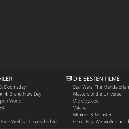
AILER
DIE BESTEN FILME
 5: Doomsday
Star Wars: The Mandaloria
n 4: Brand New Day
Masters of the Universe
Open World
Die Odyssee
vil
Vaiana
Minions & Monster
 Eine Weihnachtsgeschichte
Good Boy: Wir wollen nur d