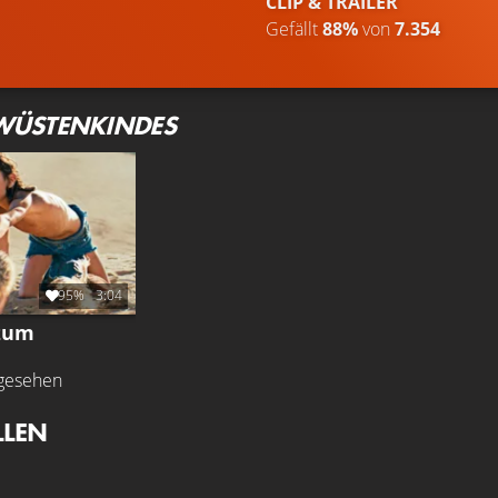
CLIP & TRAILER
Gefällt
88%
von
7.354
 WÜSTENKINDES
95%
3:04
 zum
gesehen
LLEN