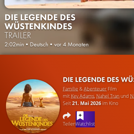
DIE LEGENDE DES
WÜSTENKINDES
TRAILER
2:02min
•
Deutsch
•
vor 4 Monaten
DIE LEGENDE DES W
Familie
&
Abenteuer
Film
mit
Kev Adams
,
Nahel Tran
und
N
Seit
21. Mai 2026
im Kino
Teilen
Watchlist