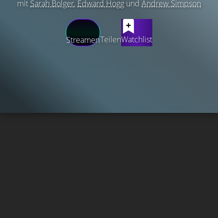
mit
Sarah Bolger
,
Edward Hogg
und
Andrew Simpson
Teilen
Watchlist
Streamen