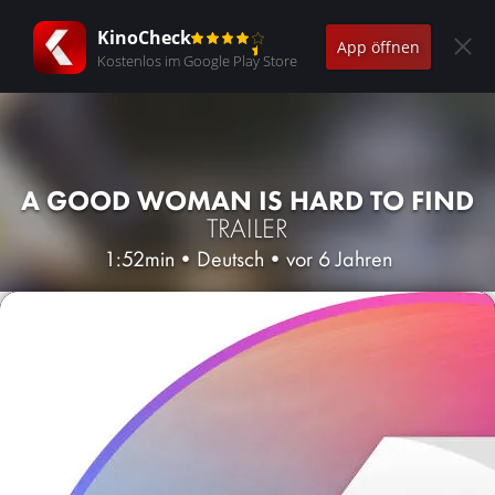
KinoCheck
App öffnen
Kostenlos im Google Play Store
A GOOD WOMAN IS HARD TO FIND
TRAILER
1:52min
•
Deutsch
•
vor 6 Jahren