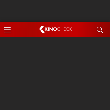
KINO
CHECK
App
DEMNÄCHST IM KINO
Steckerlfischfiasko
Ice Cream Man
Das Ende der Sterne
Exit 8
You, Me & Italy
Marsupilami