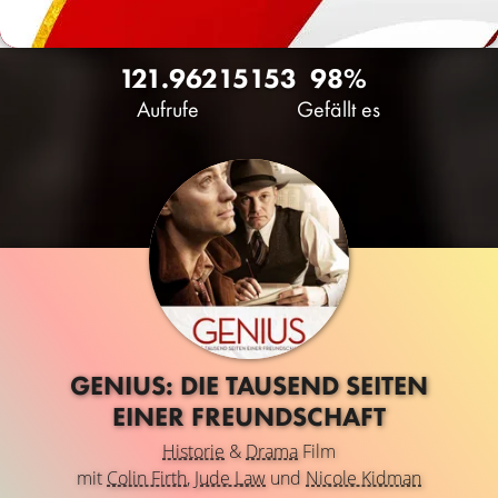
121.962
15
153
98%
Aufrufe
Gefällt es
GENIUS: DIE TAUSEND SEITEN
EINER FREUNDSCHAFT
Historie
&
Drama
Film
mit
Colin Firth
,
Jude Law
und
Nicole Kidman