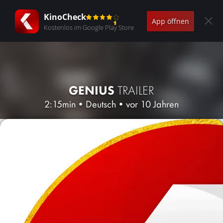
KinoCheck
App öffnen
Kostenlos im Google Play Store
GENIUS
TRAILER
2:15min
•
Deutsch
•
vor 10 Jahren