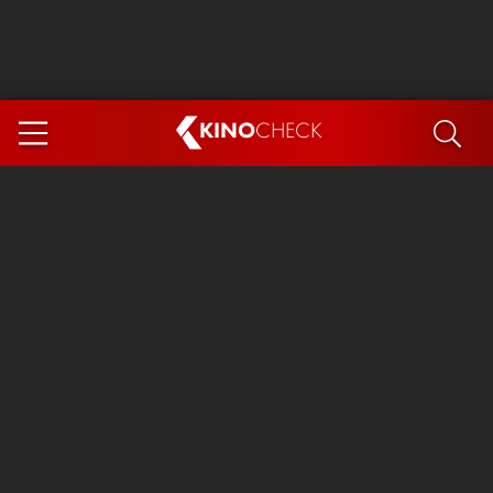
KINO
CHECK
App
DEMNÄCHST IM KINO
Steckerlfischfiasko
The Invite
Ice Cream Man
Das Ende der Sterne
Exit 8
You, Me & Italy