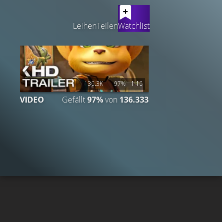
LATEST CONTENT
Leihen
Teilen
Watchlist
136.3K
97%
1:16
VIDEO
Gefällt
97%
von
136.333