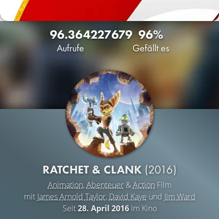
96.364
227
679
96%
Aufrufe
Gefällt es
RATCHET & CLANK
(2016)
Animation
,
Abenteuer
&
Action
Film
mit
James Arnold Taylor
,
David Kaye
und
Jim Ward
Seit
28. April 2016
im Kino