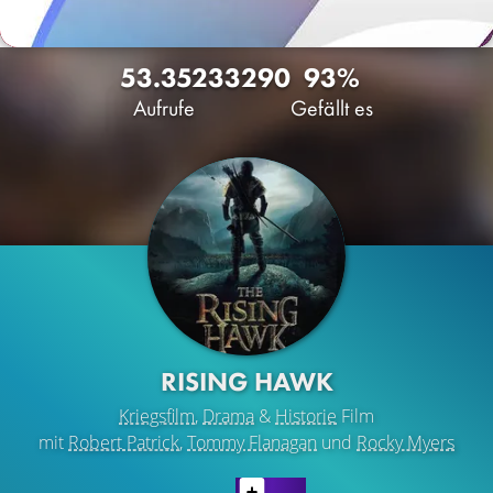
53.352
33
290
93%
Aufrufe
Gefällt es
RISING HAWK
Kriegsfilm
,
Drama
&
Historie
Film
mit
Robert Patrick
,
Tommy Flanagan
und
Rocky Myers
LATEST CONTENT