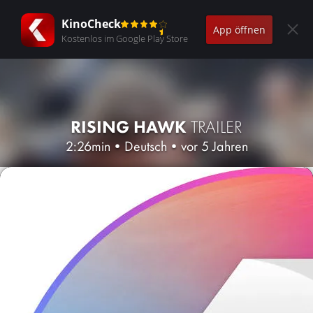
KinoCheck
App öffnen
Kostenlos im Google Play Store
RISING HAWK
TRAILER
2:26min
•
Deutsch
•
vor 5 Jahren