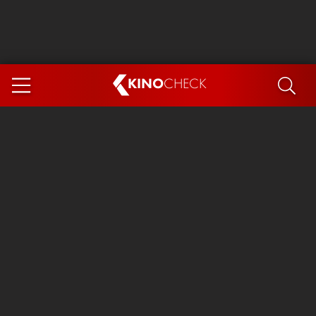
KINO
CHECK
App
DEMNÄCHST IM KINO
Steckerlfischfiasko
Ice Cream Man
Das Ende der Sterne
Exit 8
You, Me & Italy
Marsupilami