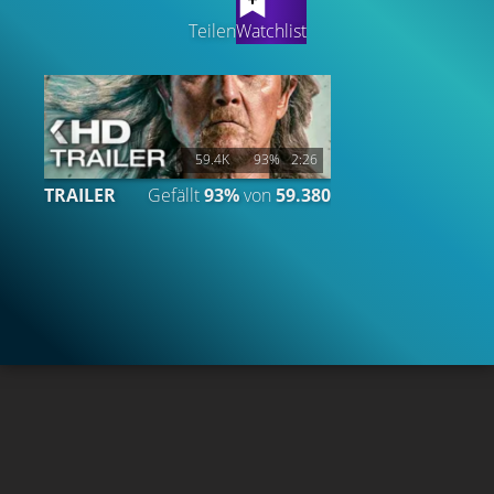
Teilen
Watchlist
59.4K
93%
2:26
TRAILER
Gefällt
93%
von
59.380