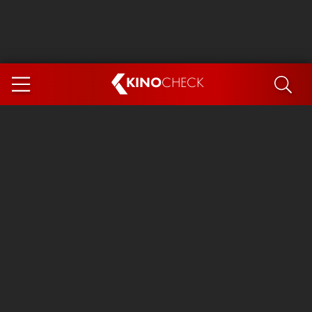
KINO
CHECK
App
DEMNÄCHST IM KINO
Steckerlfischfiasko
Ice Cream Man
Das Ende der Sterne
Exit 8
You, Me & Italy
Marsupilami