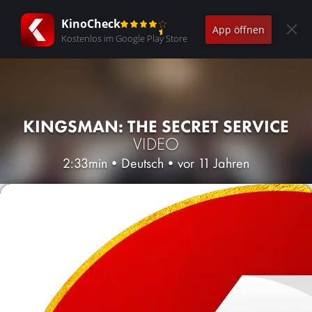
KinoCheck
App öffnen
Kostenlos im Google Play Store
KINGSMAN: THE SECRET SERVICE
VIDEO
2:33min
•
Deutsch
•
vor 11 Jahren