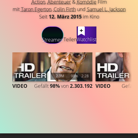
Action
,
Abenteuer
&
Komödie
Film
mit
Taron Egerton
,
Colin Firth
und
Samuel L. Jackson
Seit
12. März 2015
im Kino
LATEST CONTENT
Teilen
Watchlist
Streamen
2.3M
98%
2:28
VIDEO
Gefällt
98%
von
2.303.192
VIDEO
Gefällt