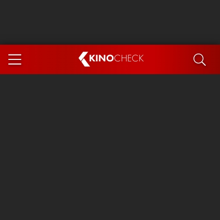
KINO
CHECK
App
DEMNÄCHST IM KINO
Steckerlfischfiasko
Ice Cream Man
Das Ende der Sterne
Exit 8
You, Me & Italy
Marsupilami