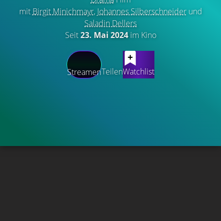
mit
Birgit Minichmayr
,
Johannes Silberschneider
und
Saladin Dellers
Seit
23. Mai 2024
im Kino
Teilen
Watchlist
Streamen