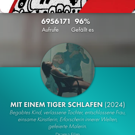
6956
171
96%
Aufrufe
Gefällt es
MIT EINEM TIGER SCHLAFEN
(2024)
Begabtes Kind, verlassene Tochter, entschlossene Frau,
einsame Künstlerin, Erforscherin innerer Welten,
gefeierte Malerin.
Drama
Film