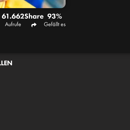
61.662
Share
93%
Aufrufe
Gefällt es
LLEN