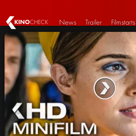
News
Trailer
Filmstarts
KINO
CHECK