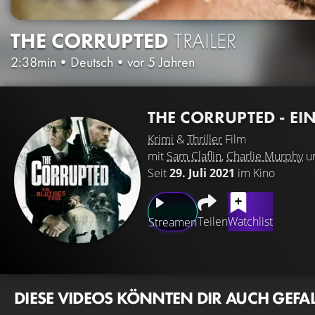
THE CORRUPTED
TRAILER
2:38min
•
Deutsch
•
vor 5 Jahren
THE CORRUPTED - EI
Krimi
&
Thriller
Film
mit
Sam Claflin
,
Charlie Murphy
u
Seit
29. Juli 2021
im Kino
Teilen
Watchlist
Streamen
DIESE VIDEOS KÖNNTEN DIR AUCH GEFA