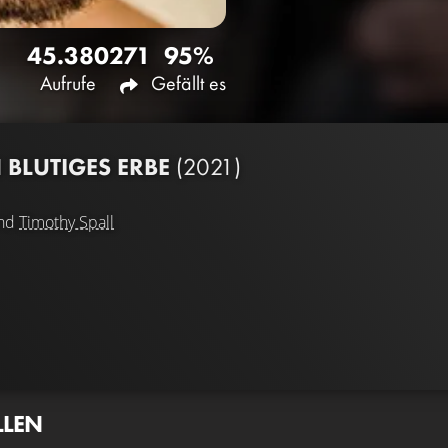
45.380
271
95%
Aufrufe
Gefällt es
N BLUTIGES ERBE
(2021)
nd
Timothy Spall
LLEN