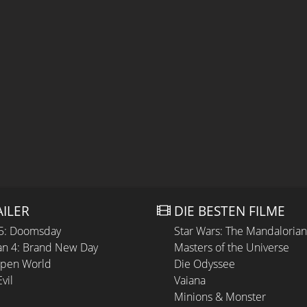
AILER
DIE BESTEN FILME
 5: Doomsday
Star Wars: The Mandaloria
n 4: Brand New Day
Masters of the Universe
Open World
Die Odyssee
vil
Vaiana
Minions & Monster