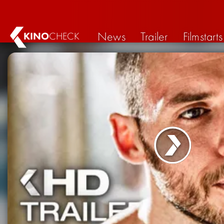
News
Trailer
Filmstarts
KINO
CHECK