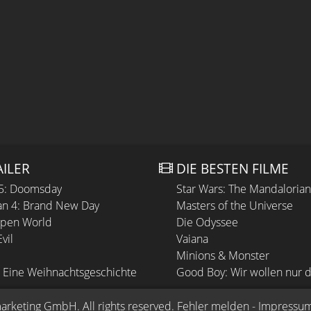
AILER
DIE BESTEN FILME
 5: Doomsday
Star Wars: The Mandaloria
n 4: Brand New Day
Masters of the Universe
Open World
Die Odyssee
vil
Vaiana
Minions & Monster
 Eine Weihnachtsgeschichte
Good Boy: Wir wollen nur d
arketing GmbH
. All rights reserved.
Fehler melden
 - 
Impressu