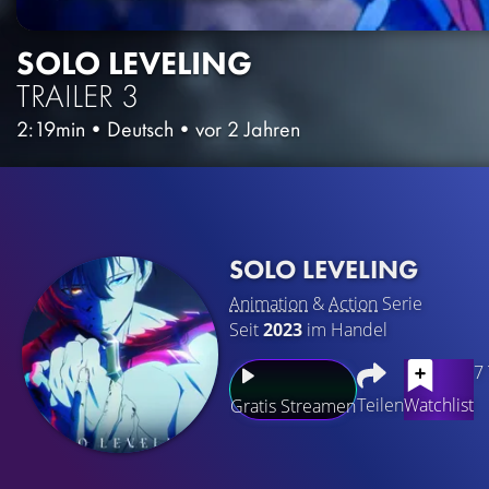
SOLO LEVELING
TRAILER 3
2:19min
•
Deutsch
•
vor 2 Jahren
SOLO LEVELING
Animation
&
Action
Serie
Seit
2023
im Handel
7
Teilen
Watchlist
Gratis Streamen