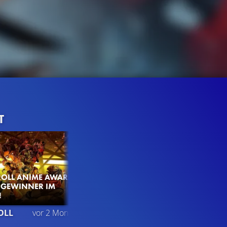
T
OLL ANIME AWARDS
E GEWINNER IM
!
14K
98%
2:29
OLL
vor 2 Monaten
TRAILER 4
Gefällt
98%
von
14.027