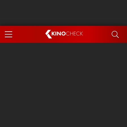
KINO
CHECK
App
DEMNÄCHST IM KINO
Steckerlfischfiasko
Ice Cream Man
Das Ende der Sterne
Exit 8
You, Me & Italy
Marsupilami