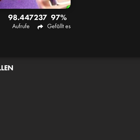
98.447
237
97%
Aufrufe
Gefällt es
LLEN