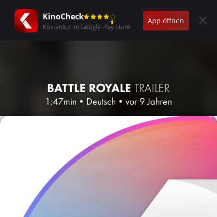
KinoCheck
App öffnen
Kostenlos im Google Play Store
BATTLE ROYALE
TRAILER
1:47min
•
Deutsch
•
vor 9 Jahren