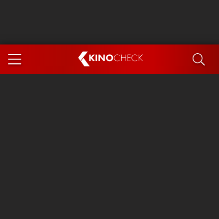
KINO
CHECK
App
DEMNÄCHST IM KINO
Steckerlfischfiasko
Ice Cream Man
Das Ende der Sterne
Exit 8
You, Me & Italy
Marsupilami