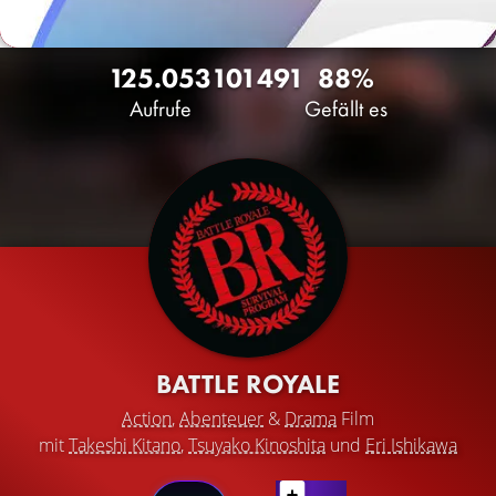
125.053
101
491
88%
Aufrufe
Gefällt es
BATTLE ROYALE
Action
,
Abenteuer
&
Drama
Film
mit
Takeshi Kitano
,
Tsuyako Kinoshita
und
Eri Ishikawa