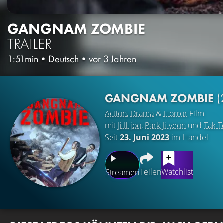
GANGNAM ZOMBIE
TRAILER
1:51min
•
Deutsch
•
vor 3 Jahren
GANGNAM ZOMBIE
(
Action
,
Drama
&
Horror
Film
mit
Ji Il-joo
,
Park Ji-yeon
und
Tak T
Seit
23. Juni 2023
im Handel
Teilen
Watchlist
Streamen