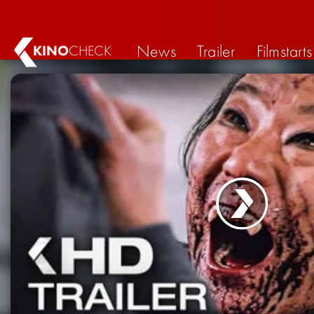
News
Trailer
Filmstarts
KINO
CHECK