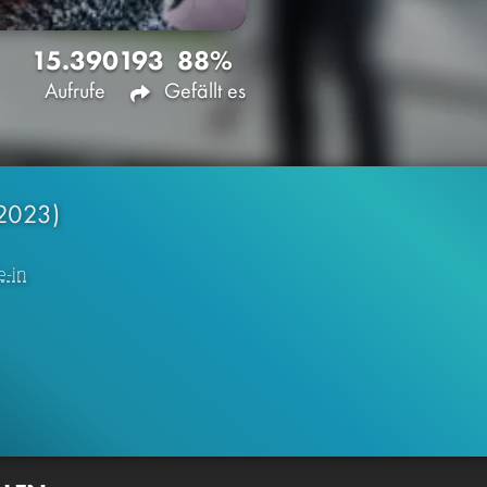
15.390
193
88%
Aufrufe
Gefällt es
2023)
e-in