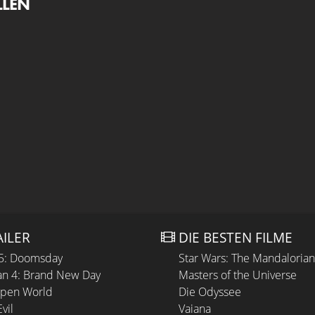
LLEN
AILER
DIE BESTEN FILME
 5: Doomsday
Star Wars: The Mandaloria
n 4: Brand New Day
Masters of the Universe
Open World
Die Odyssee
vil
Vaiana