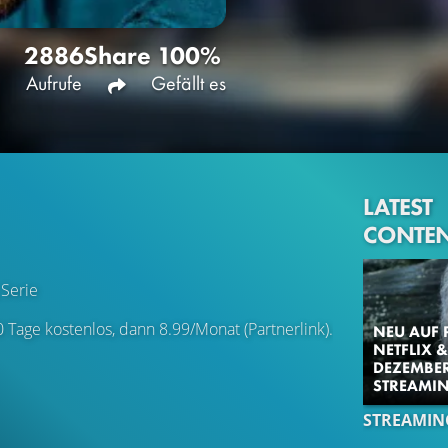
2886
Share
100%
Aufrufe
Gefällt es
LATEST
CONTE
Serie
0 Tage kostenlos, dann 8.99/Monat (Partnerlink).
NEU AUF 
NETFLIX &
DEZEMBER
STREAMIN
STREAMIN