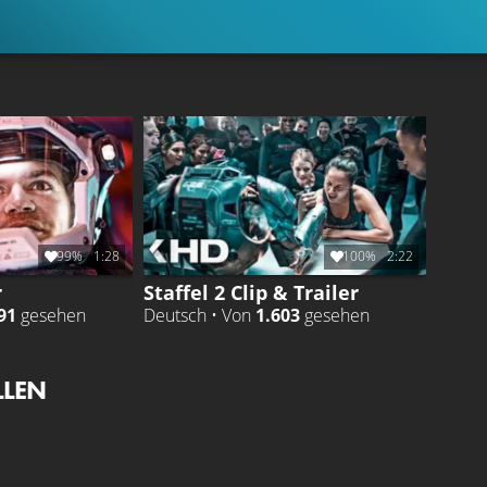
99%
1:28
100%
2:22
r
Staffel 2 Clip & Trailer
91
gesehen
Deutsch • Von
1.603
gesehen
LLEN