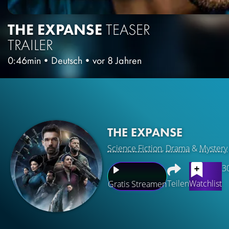
THE EXPANSE
TEASER
TRAILER
0:46min
•
Deutsch
•
vor 8 Jahren
THE EXPANSE
Science Fiction
,
Drama
&
Mystery
3
Teilen
Watchlist
Gratis Streamen