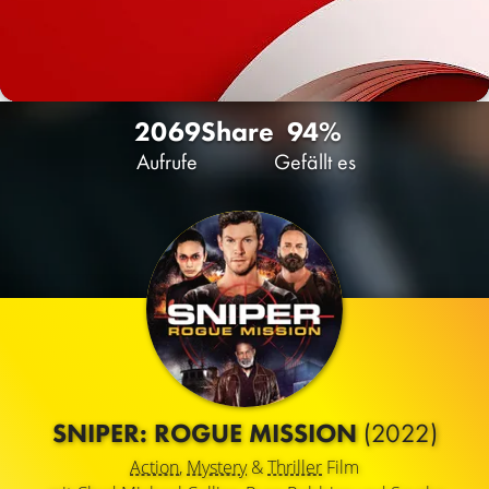
2069
Share
94%
Aufrufe
Gefällt es
SNIPER: ROGUE MISSION
(2022)
Action
,
Mystery
&
Thriller
Film