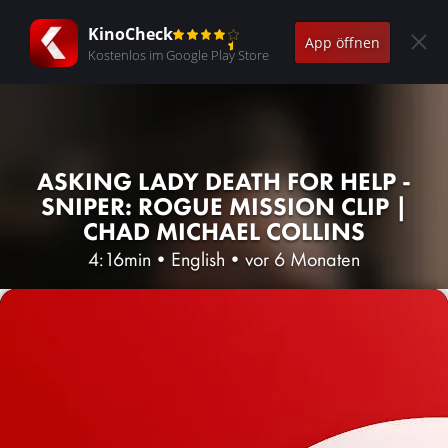
KinoCheck
App öffnen
Kostenlos im Google Play Store
ASKING LADY DEATH FOR HELP -
SNIPER: ROGUE MISSION CLIP |
CHAD MICHAEL COLLINS
4:16min
•
English
•
vor 6 Monaten