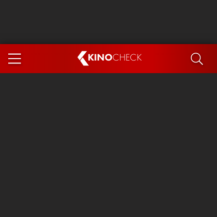
KINO
CHECK
App
DEMNÄCHST IM KINO
Steckerlfischfiasko
Ice Cream Man
Das Ende der Sterne
Exit 8
You, Me & Italy
Marsupilami