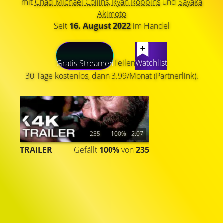
mit
Chad Michael Collins
,
Ryan Robbins
und
Sayaka
Akimoto
Seit
16. August 2022
im Handel
LATEST CONTENT
Teilen
Watchlist
Gratis Streamen
30 Tage kostenlos, dann 3.99/Monat (Partnerlink).
235
100%
2:07
TRAILER
Gefällt
100%
von
235