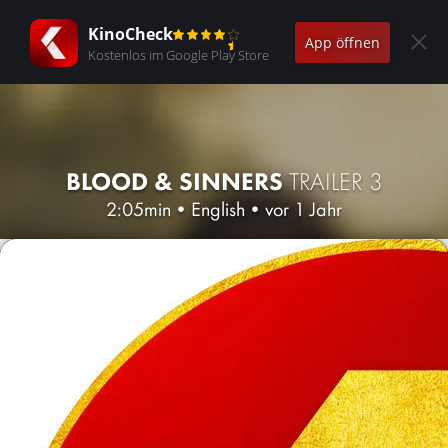
KinoCheck
App öffnen
Kostenlos im Google Play Store
BLOOD & SINNERS
TRAILER 3
2:05min
•
English
•
vor 1 Jahr