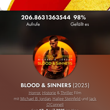
206.863
136
3544
98%
Aufrufe
Gefällt es
BLOOD & SINNERS
(2025)
Horror
,
Historie
&
Thriller
Film
mit
Michael B. Jordan
,
Hailee Steinfeld
und
Jack
O'Connell