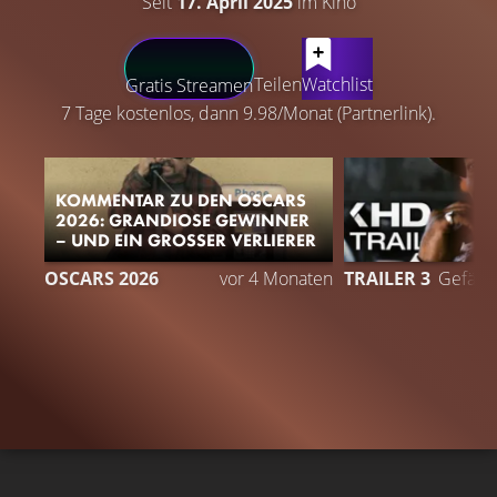
Seit
17. April 2025
im Kino
LATEST CONTENT
Teilen
Watchlist
Gratis Streamen
7 Tage kostenlos, dann 9.98/Monat (Partnerlink).
KOMMENTAR ZU DEN OSCARS
2026: GRANDIOSE GEWINNER
– UND EIN GROSSER VERLIERER
OSCARS 2026
vor 4 Monaten
TRAILER 3
Gefällt