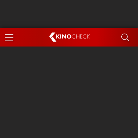
KINO
CHECK
App
DEMNÄCHST IM KINO
Steckerlfischfiasko
Ice Cream Man
Das Ende der Sterne
Exit 8
You, Me & Italy
Marsupilami