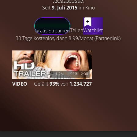
Desrousseaux
Seit
9. Juli 2015
im Kino
LATEST CONTENT
Teilen
Watchlist
Gratis Streamen
30 Tage kostenlos, dann 8.99/Monat (Partnerlink).
1.2M
93%
2:00
VIDEO
Gefällt
93%
von
1.234.727