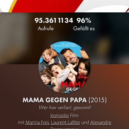
95.361
11
34
96%
Aufrufe
Gefällt es
MAMA GEGEN PAPA
(2015)
Wer hier verliert, gewinnt!
Komödie
Film
mit
Marina Foïs
,
Laurent Lafitte
und
Alexandre