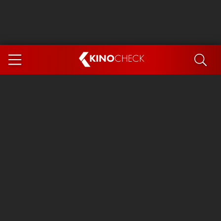
KINO
CHECK
App
DEMNÄCHST IM KINO
Steckerlfischfiasko
The Invite
Ice Cream Man
Das Ende der Sterne
Exit 8
You, Me & Italy