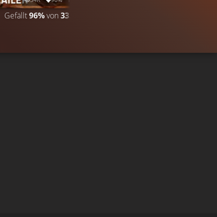
Gefällt
96%
von
33.953