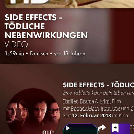
SIDE EFFECTS -
TÖDLICHE
NEBENWIRKUNGEN
VIDEO
1:59min
•
Deutsch
•
vor 13 Jahren
SIDE EFFECTS - TÖD
Eine Tablette kann dein Leben ve
Thriller
,
Drama
&
Krimi
Film
mit
Rooney Mara
,
Jude Law
und
C
Seit
12. Februar 2013
im Kino
3