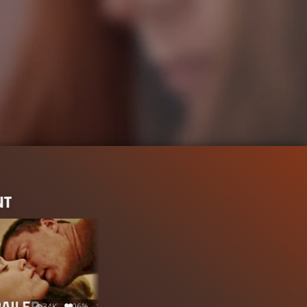
NT
34K
96%
1:56