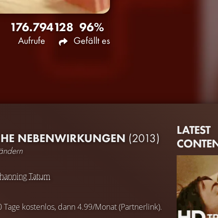
176.794
128
96%
Aufrufe
Gefällt es
LATEST
LICHE NEBENWIRKUNGEN
(2013)
CONTE
rändern
hanning Tatum
0 Tage kostenlos, dann 4.99/Monat (Partnerlink).