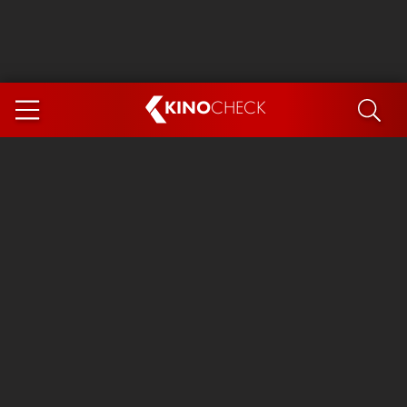
KINO
CHECK
App
DEMNÄCHST IM KINO
Steckerlfischfiasko
The Invite
Ice Cream Man
Das Ende der Sterne
Exit 8
You, Me & Italy