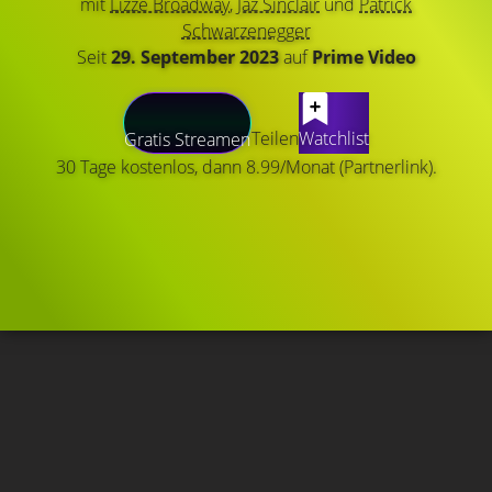
mit
Lizze Broadway
,
Jaz Sinclair
und
Patrick
Schwarzenegger
Seit
29. September 2023
auf
Prime Video
Teilen
Watchlist
Gratis Streamen
30 Tage kostenlos, dann 8.99/Monat (Partnerlink).