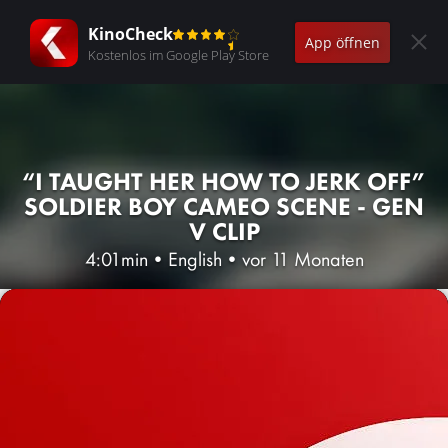
KinoCheck
App öffnen
Kostenlos im Google Play Store
“I TAUGHT HER HOW TO JERK OFF”
SOLDIER BOY CAMEO SCENE - GEN
V CLIP
4:01min
•
English
•
vor 11 Monaten