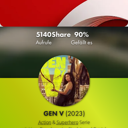
5140
Share
90%
Aufrufe
Gefällt es
GEN V
(2023)
Action
&
Superhero
Serie