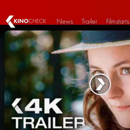
News
Trailer
Filmstarts
KINO
CHECK