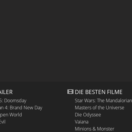
AILER
DIE BESTEN FILME
 5: Doomsday
Star Wars: The Mandaloria
n 4: Brand New Day
Masters of the Universe
Open World
Die Odyssee
vil
Vaiana
Minions & Monster