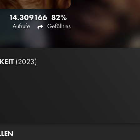
14.309
166
82%
Aufrufe
Gefällt es
KEIT
(2023)
LLEN