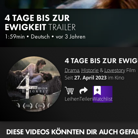
4 TAGE BIS ZUR
EWIGKEIT
TRAILER
1:59min
•
Deutsch
•
vor 3 Jahren
4 TAGE BIS ZUR EWIG
Drama
,
Historie
&
Lovestory
Film
Seit
27. April 2023
im Kino
Leihen
Teilen
Watchlist
DIESE VIDEOS KÖNNTEN DIR AUCH GEFA