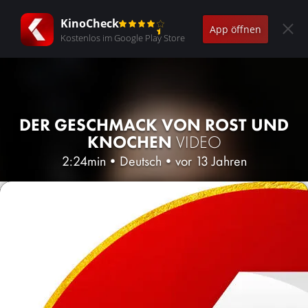
KinoCheck
App öffnen
Kostenlos im Google Play Store
DER GESCHMACK VON ROST UND
KNOCHEN
VIDEO
2:24min
•
Deutsch
•
vor 13 Jahren