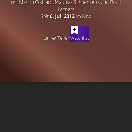
mit
Marion Cotillard
,
Matthias Schoenaerts
und
Bouli
Lanners
Seit
6. Juli 2012
im Kino
Leihen
Teilen
Watchlist