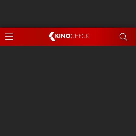
KINO
CHECK
App
DEMNÄCHST IM KINO
Steckerlfischfiasko
The Invite
Ice Cream Man
Das Ende der Sterne
Exit 8
You, Me & Italy