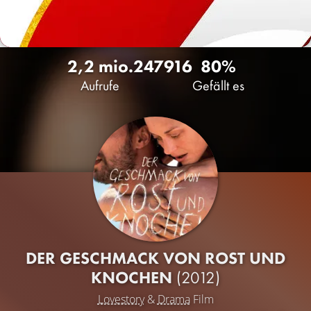
2,2 mio.
247
916
80%
Aufrufe
Gefällt es
DER GESCHMACK VON ROST UND
KNOCHEN
(2012)
Lovestory
&
Drama
Film