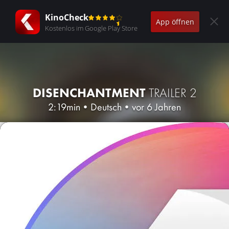
KinoCheck
App öffnen
Kostenlos im Google Play Store
DISENCHANTMENT
TRAILER 2
2:19min
•
Deutsch
•
vor 6 Jahren