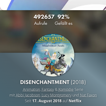
4926
57
92%
Aufrufe
Gefällt es
DISENCHANTMENT
(2018)
Animation
,
Fantasy
&
Komödie
Serie
mit
Abbi Jacobson
,
Lucy Montgomery
und
Nat Faxon
Seit
17. August 2018
auf
Netflix