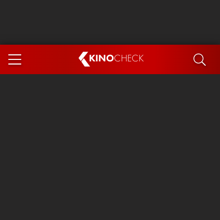
KINO
CHECK
App
DEMNÄCHST IM KINO
Steckerlfischfiasko
The Invite
Ice Cream Man
Das Ende der Sterne
Exit 8
You, Me & Italy