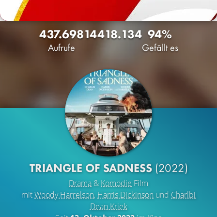
437.698
144
18.134
94%
Aufrufe
Gefällt es
TRIANGLE OF SADNESS
(2022)
Drama
&
Komödie
Film
mit
Woody Harrelson
,
Harris Dickinson
und
Charlbi
Dean Kriek