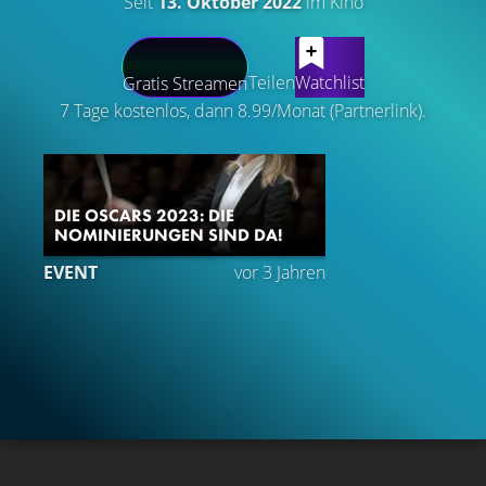
Seit
13. Oktober 2022
im Kino
LATEST CONTENT
Teilen
Watchlist
Gratis Streamen
7 Tage kostenlos, dann 8.99/Monat (Partnerlink).
DIE OSCARS 2023: DIE
NOMINIERUNGEN SIND DA!
EVENT
vor 3 Jahren