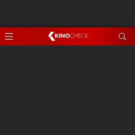
KINO
CHECK
App
DEMNÄCHST IM KINO
Steckerlfischfiasko
Ice Cream Man
Das Ende der Sterne
Exit 8
You, Me & Italy
Marsupilami