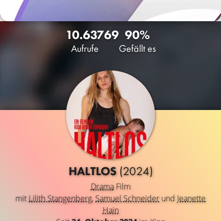
10.637
69
90%
Aufrufe
Gefällt es
HALTLOS
(2024)
Drama
Film
mit
Lilith Stangenberg
,
Samuel Schneider
und
Jeanette
Hain