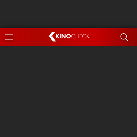
KINO
CHECK
App
DEMNÄCHST IM KINO
Steckerlfischfiasko
Ice Cream Man
Das Ende der Sterne
Exit 8
You, Me & Italy
Marsupilami