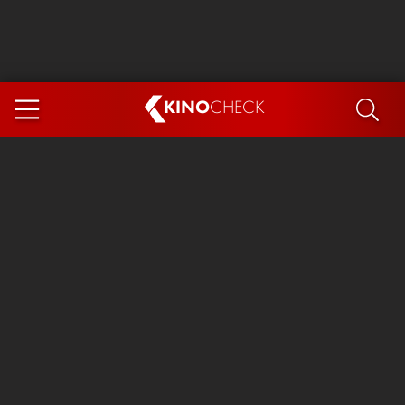
KINO
CHECK
App
DEMNÄCHST IM KINO
Steckerlfischfiasko
Ice Cream Man
Das Ende der Sterne
Exit 8
You, Me & Italy
Marsupilami