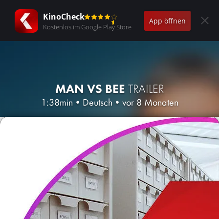
KinoCheck
App öffnen
Kostenlos im Google Play Store
MAN VS BEE
TRAILER
1:38min
•
Deutsch
•
vor 8 Monaten