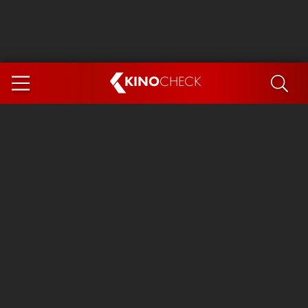
KINO
CHECK
App
DEMNÄCHST IM KINO
Steckerlfischfiasko
The Invite
Ice Cream Man
Das Ende der Sterne
Exit 8
You, Me & Italy