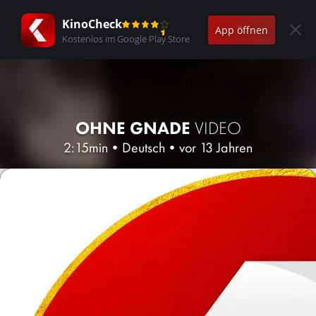
KinoCheck
App öffnen
Kostenlos im Google Play Store
OHNE GNADE
VIDEO
2:15min
•
Deutsch
•
vor 13 Jahren