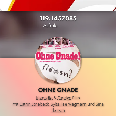
119.145
70
85
Aufrufe
OHNE GNADE
Komödie
&
Foreign
Film
mit
Catrin Striebeck
,
Sylta Fee Wegmann
und
Sina
Tkotsch