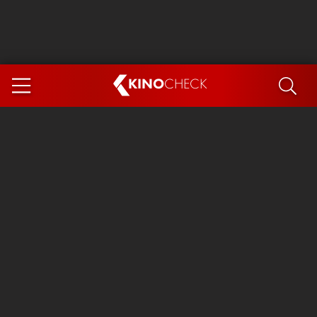
KINO
CHECK
App
DEMNÄCHST IM KINO
Steckerlfischfiasko
Ice Cream Man
Das Ende der Sterne
Exit 8
You, Me & Italy
Marsupilami