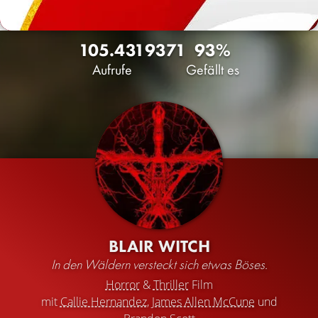
105.431
93
71
93%
Aufrufe
Gefällt es
BLAIR WITCH
In den Wäldern versteckt sich etwas Böses.
Horror
&
Thriller
Film
mit
Callie Hernandez
,
James Allen McCune
und