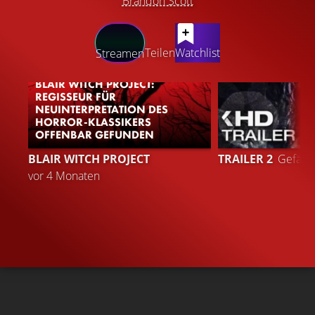
Brandon Scott
LATEST CONTENT
Teilen
Watchlist
Streamen
BLAIR WITCH PROJECT:
REGISSEUR FÜR
NEUINTERPRETATION DES
HORROR-KLASSIKERS
OFFENBAR GEFUNDEN
4
BLAIR WITCH PROJECT
TRAILER 2
Gefällt
vor 4 Monaten