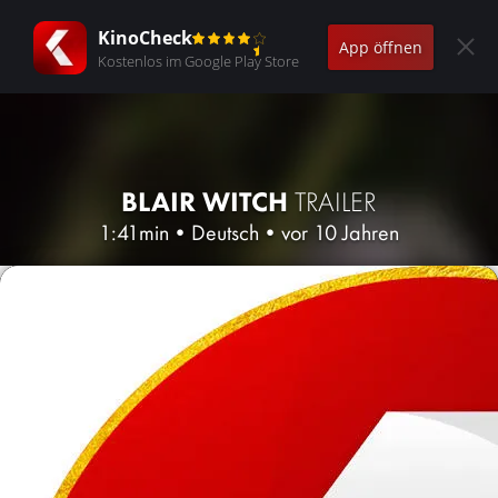
KinoCheck
App öffnen
Kostenlos im Google Play Store
BLAIR WITCH
TRAILER
1:41min
•
Deutsch
•
vor 10 Jahren