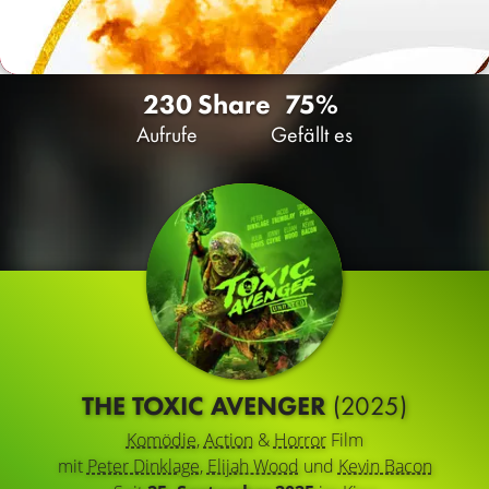
230
Share
75%
Aufrufe
Gefällt es
THE TOXIC AVENGER
(2025)
Komödie
,
Action
&
Horror
Film
mit
Peter Dinklage
,
Elijah Wood
und
Kevin Bacon