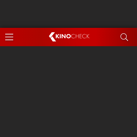
KINO
CHECK
App
DEMNÄCHST IM KINO
Steckerlfischfiasko
Ice Cream Man
Das Ende der Sterne
Exit 8
You, Me & Italy
Marsupilami